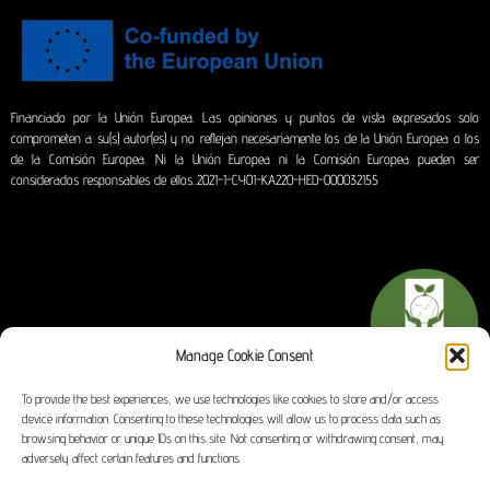
Financiado por la Unión Europea. Las opiniones y puntos de vista expresados solo
comprometen a su(s) autor(es) y no reflejan necesariamente los de la Unión Europea o los
de la Comisión Europea. Ni la Unión Europea ni la Comisión Europea pueden ser
considerados responsables de ellos..2021-1-CY01-KA220-HED-000032155
Manage Cookie Consent
To provide the best experiences, we use technologies like cookies to store and/or access
Terms of Use
device information. Consenting to these technologies will allow us to process data such as
browsing behavior or unique IDs on this site. Not consenting or withdrawing consent, may
adversely affect certain features and functions.